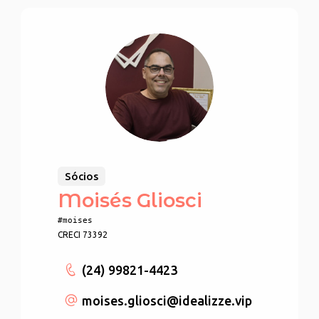
Sócios
Moisés Gliosci
#moises
CRECI 73392
(24) 99821-4423
moises.gliosci
@idealizze.vip