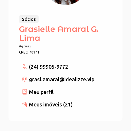
Sócios
Grasielle Amaral G.
Lima
#grasi
CRECI 70141
(24) 99905-9772
grasi.amaral
@idealizze.vip
Meu perfil
Meus imóveis (21)