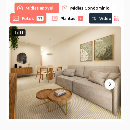
Mídias Imóvel
Mídias Condomínio
Fotos
Plantas
Vídeo
11
2
1 / 11