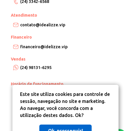
(24) 3342-6568
Atendimento
contato@idealizze.vip
Financeiro
financeiro@idelizze.vip
Vendas
(24) 98131-6295
Horário de funcionamento
Este site utiliza cookies para controle de
De segunda a sexta, das 8h às 18h.
sessão, navegação no site e marketing.
Aos sábados, de 8:30h às 12:30h.
Ao navegar, você concorda com a
utilização destes dados. Ok?
Ok, prosseguir!