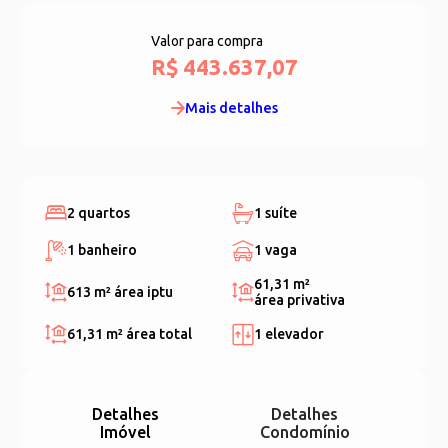
Valor para compra
R$ 443.637,07
Mais detalhes
2 quartos
1 suíte
1 banheiro
1 vaga
61,31 m²
613 m²
área iptu
área privativa
61,31 m²
área total
1 elevador
Detalhes
Detalhes
Imóvel
Condomínio