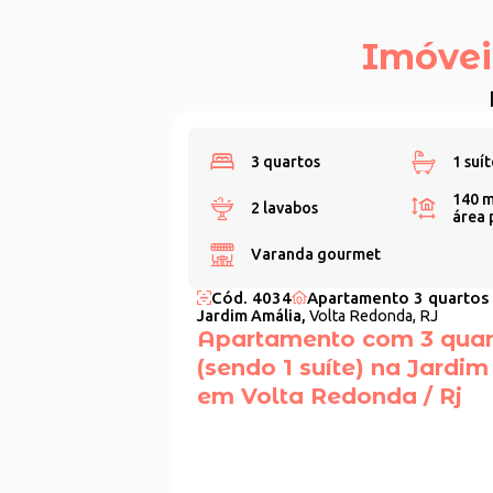
Imóvei
3 quartos
1 suít
140 m
2 lavabos
área 
Varanda gourmet
Cód. 4034
Apartamento 3 quartos
Jardim Amália,
Volta Redonda, RJ
Apartamento com 3 quar
(sendo 1 suíte) na Jardi
em Volta Redonda / Rj