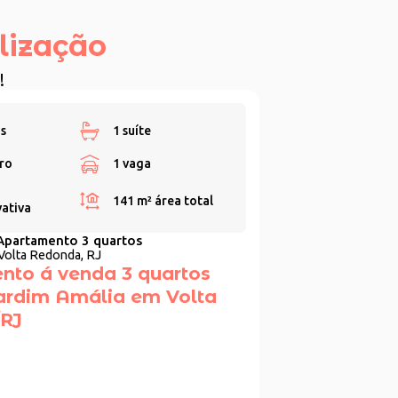
lização
!
s
1 suíte
ro
1 vaga
141 m²
área total
vativa
Apartamento 3 quartos
Volta Redonda, RJ
nto á venda 3 quartos
 Jardim Amália em Volta
RJ