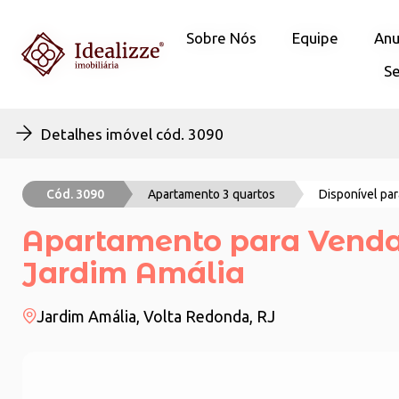
Sobre Nós
Sobre Nós
Equipe
Equipe
Anu
Anu
Se
Se
Detalhes imóvel cód. 3090
Cód. 3090
Apartamento 3 quartos
Disponível pa
Apartamento para Venda 
Jardim Amália
Jardim Amália, Volta Redonda, RJ