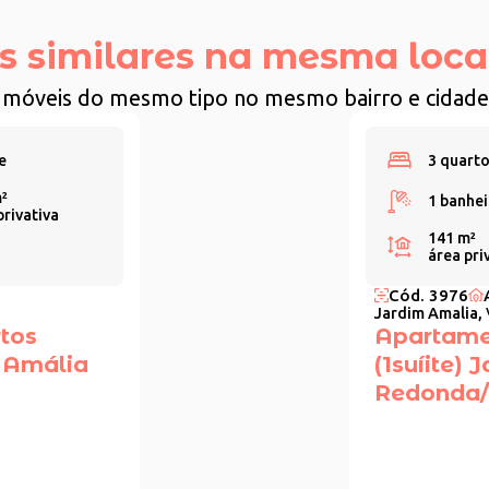
s similares na mesma loca
Imóveis do mesmo tipo no mesmo bairro e cidade
e
3 quarto
²
1 banhei
privativa
141 m²
área pri
Cód. 3976
Jardim Amalia,
tos
Apartame
m Amália
(1suíite)
Redonda/