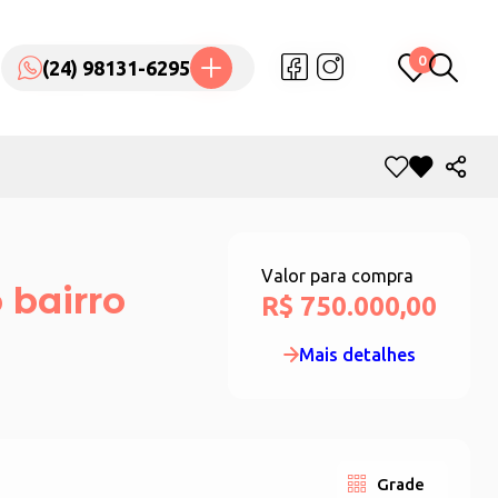
0
0
(24) 98131-6295
(24) 98131-6295
Valor para compra
 bairro
R$ 750.000,00
Mais detalhes
Grade