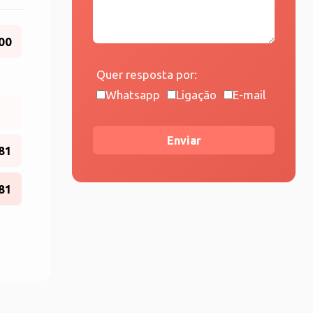
00
Quer resposta por:
Whatsapp
Ligação
E-mail
Enviar
81
81