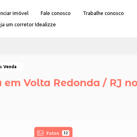
nciar imóvel
nciar imóvel
Fale conosco
Fale conosco
Trabalhe conosco
Trabalhe conosco
ja um corretor Idealizze
ja um corretor Idealizze
ra
Venda
em Volta Redonda / RJ no
Fotos
32