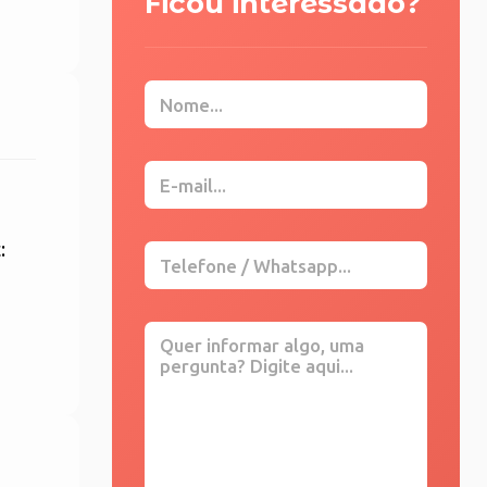
Ficou interessado?
: