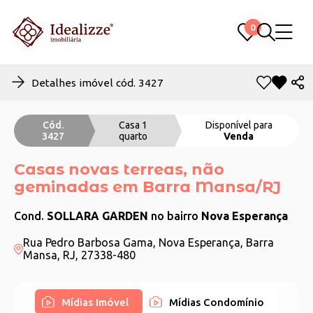
0
0
Detalhes imóvel cód. 3427
Cód.
Casa 1
Disponível para
3427
quarto
Venda
Casas novas terreas, não
geminadas em Barra Mansa/RJ
Cond.
SOLLARA GARDEN
no bairro
Nova Esperança
Rua Pedro Barbosa Gama, Nova Esperança, Barra
Mansa, RJ, 27338-480
Mídias Imóvel
Mídias Condomínio