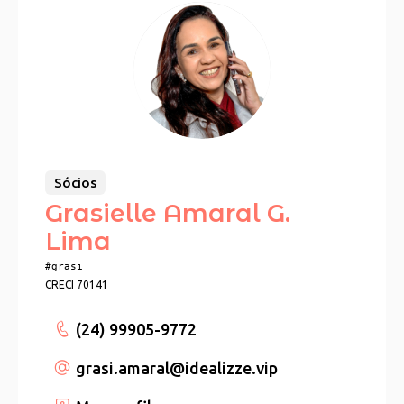
Sócios
Grasielle Amaral G.
Lima
#grasi
CRECI 70141
(24) 99905-9772
grasi.amaral
@idealizze.vip