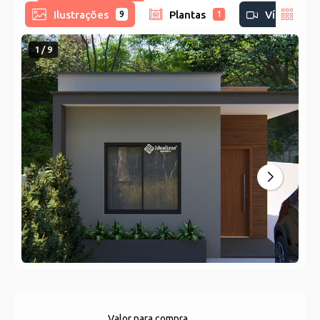
Ilustrações
Plantas
Vídeo
9
1
1 / 9
Valor para compra