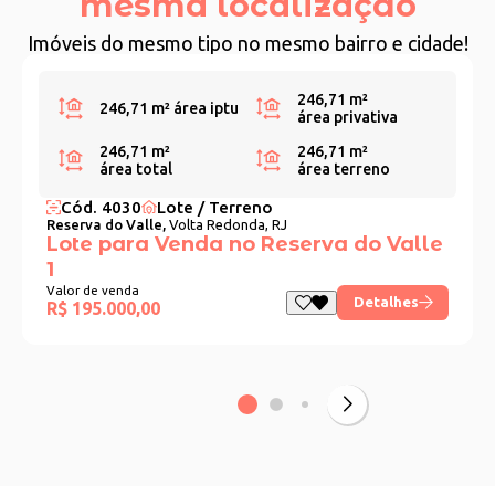
mesma localização
Imóveis do mesmo tipo no mesmo bairro e cidade!
246,71 m²
246,71 m²
área iptu
área privativa
246,71 m²
246,71 m²
área total
área terreno
Cód. 4030
Lote / Terreno
Reserva do Valle,
Volta Redonda, RJ
Lote para Venda no Reserva do Valle
1
Valor de venda
Detalhes
R$ 195.000,00