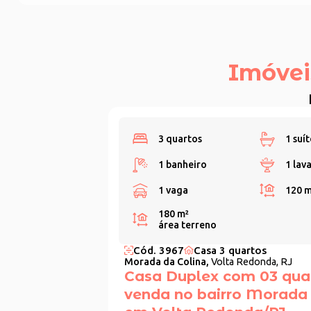
Imóvei
3 quartos
1 suít
1 banheiro
1 lav
1 vaga
120 
180 m²
área terreno
Cód. 3967
Casa 3 quartos
Morada da Colina,
Volta Redonda, RJ
Casa Duplex com 03 qua
venda no bairro Morada 