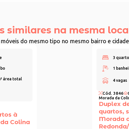
s similares na mesma loca
Imóveis do mesmo tipo no mesmo bairro e cidade
e
3 quarto
abo
1 banhei
m²
área total
4 vagas
Cód. 3846
Morada da Coli
Duplex de
quartos, 
rtos à
Morada da
da Colina
Redonda/