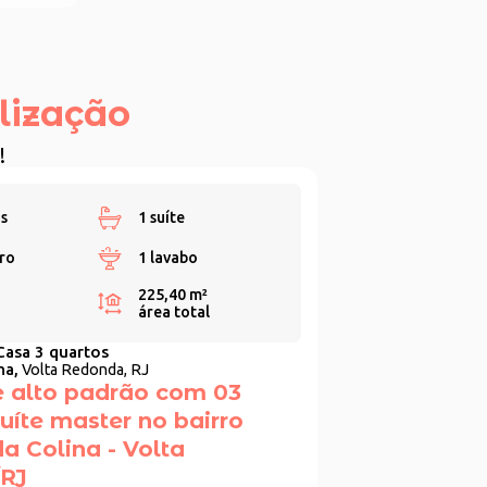
lização
!
s
1 suíte
ro
1 lavabo
225,40 m²
área total
Casa 3 quartos
na,
Volta Redonda, RJ
 alto padrão com 03
suíte master no bairro
 Colina - Volta
RJ