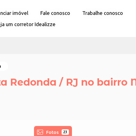
nciar imóvel
nciar imóvel
Fale conosco
Fale conosco
Trabalhe conosco
Trabalhe conosco
ja um corretor Idealizze
ja um corretor Idealizze
a
a Redonda / RJ no bairro
Fotos
23