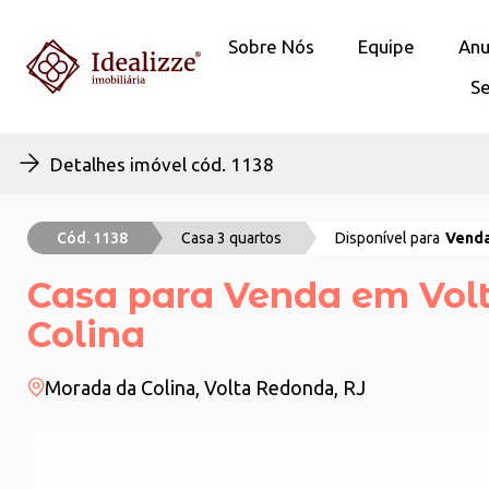
Sobre Nós
Sobre Nós
Equipe
Equipe
Anu
Anu
Se
Se
Detalhes imóvel cód. 1138
Cód. 1138
Casa 3 quartos
Disponível para
Vend
Casa para Venda em Volt
Colina
Morada da Colina, Volta Redonda, RJ