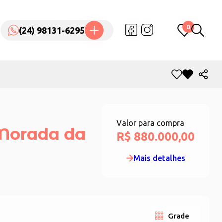
0
0
(24) 98131-6295
(24) 98131-6295
Valor para compra
 Morada da
R$ 880.000,00
Mais detalhes
Grade