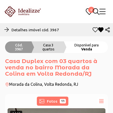
0
0
Detalhes imóvel cód. 3967
Cód.
Casa 3
Disponível para
3967
quartos
Venda
Casa Duplex com 03 quartos à
venda no bairro Morada da
Colina em Volta Redonda/RJ
Morada da Colina, Volta Redonda, RJ
Fotos
11