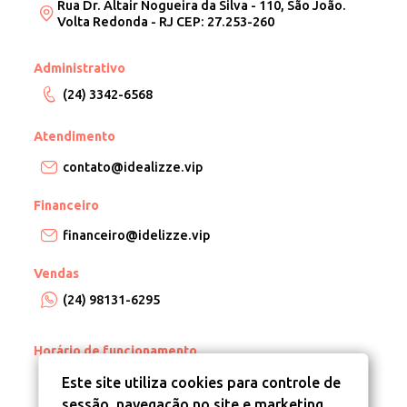
Rua Dr. Altair Nogueira da Silva - 110, São João.
Volta Redonda - RJ CEP: 27.253-260
Administrativo
(24) 3342-6568
Atendimento
contato@idealizze.vip
Financeiro
financeiro@idelizze.vip
Vendas
(24) 98131-6295
Horário de funcionamento
Este site utiliza cookies para controle de
De segunda a sexta, das 8h às 18h.
sessão, navegação no site e marketing.