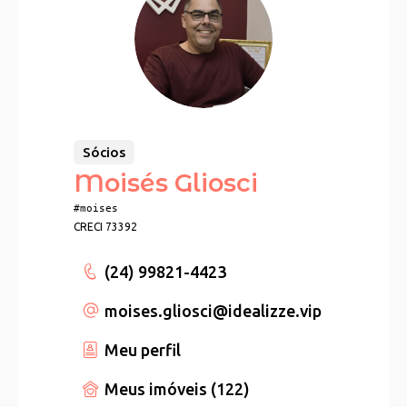
Sócios
Moisés Gliosci
#moises
CRECI 73392
(24) 99821-4423
moises.gliosci
@idealizze.vip
Meu perfil
Meus imóveis (122)