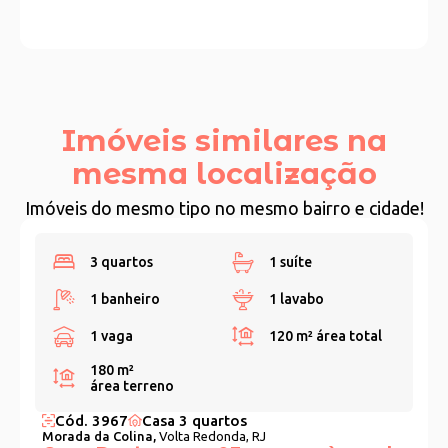
Imóveis similares na
mesma localização
Imóveis do mesmo tipo no mesmo bairro e cidade!
3 quartos
1 suíte
1 banheiro
1 lavabo
1 vaga
120 m²
área total
180 m²
área terreno
Cód. 3967
Casa 3 quartos
Morada da Colina,
Volta Redonda, RJ