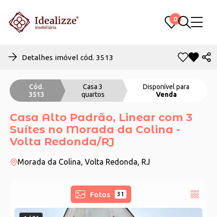
0
0
Detalhes imóvel cód. 3513
Cód.
Casa 3
Disponível para
3513
quartos
Venda
Casa Alto Padrão, Linear com 3
Suítes no Morada da Colina -
Volta Redonda/RJ
Morada da Colina, Volta Redonda, RJ
Fotos
31