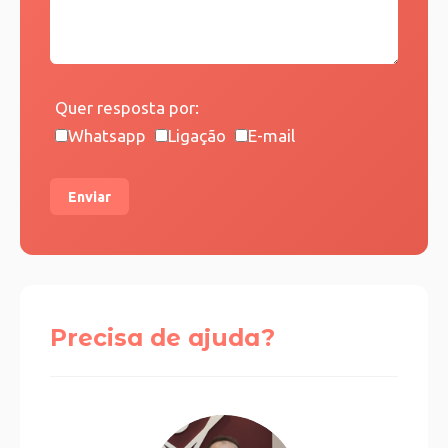
Quer resposta por:
Whatsapp
Ligação
E-mail
Enviar
Precisa de ajuda?