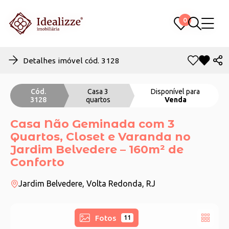
0
0
Detalhes imóvel cód. 3128
Cód.
Casa 3
Disponível para
3128
quartos
Venda
Casa Não Geminada com 3
Quartos, Closet e Varanda no
Jardim Belvedere – 160m² de
Conforto
Jardim Belvedere, Volta Redonda, RJ
Fotos
11