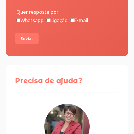
Quer resposta por:
Whatsapp
Ligação
E-mail
Enviar
Precisa de ajuda?