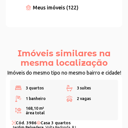
Meus imóveis (122)
Imóveis similares na
mesma localização
Imóveis do mesmo tipo no mesmo bairro e cidade!
3 quartos
3 suítes
1 banheiro
2 vagas
168,10 m²
área total
Cód. 3986
Casa 3 quartos
Jardim Belvedere,
Volta Redonda, RJ