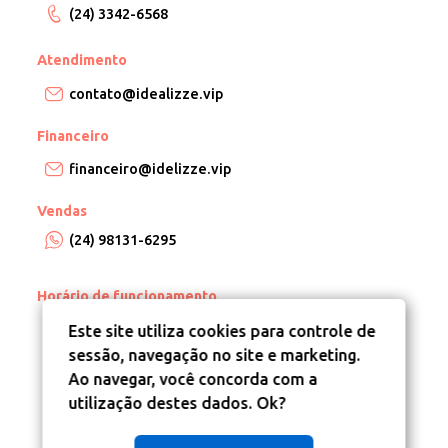
(24) 3342-6568
Atendimento
contato@idealizze.vip
Financeiro
financeiro@idelizze.vip
Vendas
(24) 98131-6295
Horário de funcionamento
Este site utiliza cookies para controle de
De segunda a sexta, das 8h às 18h.
sessão, navegação no site e marketing.
Aos sábados, de 8:30h às 12:30h.
Ao navegar, você concorda com a
utilização destes dados. Ok?