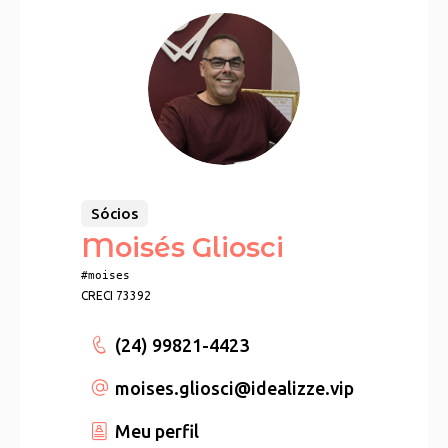
Sócios
Moisés Gliosci
#moises
CRECI 73392
(24) 99821-4423
moises.gliosci
@idealizze.vip
Meu perfil