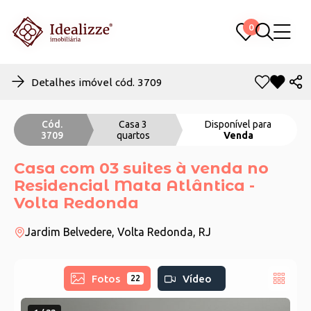
0
0
Detalhes imóvel cód. 3709
Cód.
Casa 3
Disponível para
3709
quartos
Venda
Casa com 03 suites à venda no
Residencial Mata Atlântica -
Volta Redonda
Jardim Belvedere, Volta Redonda, RJ
Fotos
Vídeo
22