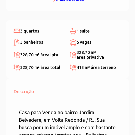
3 quartos
1 suíte
3 banheiros
5 vagas
328,70 m²
328,70 m²
área iptu
área privativa
328,70 m²
área total
413 m²
área terreno
Descrição
Casa para Venda no bairro Jardim
Belvedere, em Volta Redonda / RJ. Sua
busca por um imóvel amplo e com bastante