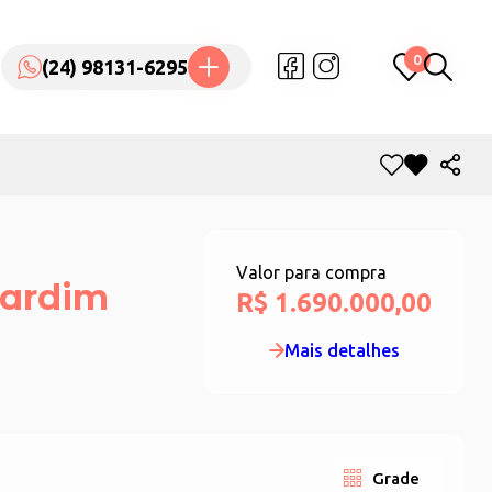
0
0
(24) 98131-6295
(24) 98131-6295
Valor para compra
Jardim
R$ 1.690.000,00
Mais detalhes
Grade