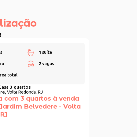
lização
!
s
1 suíte
ro
2 vagas
rea total
Casa 3 quartos
re,
Volta Redonda, RJ
a com 3 quartos à venda
 Jardim Belvedere - Volta
RJ