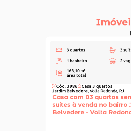
Imóvei
3 quartos
3 suít
1 banheiro
2 vag
168,10 m²
área total
Cód. 3986
Casa 3 quartos
Jardim Belvedere,
Volta Redonda, RJ
Casa com 03 quartos se
suítes à venda no bairro
Belvedere - Volta Redon