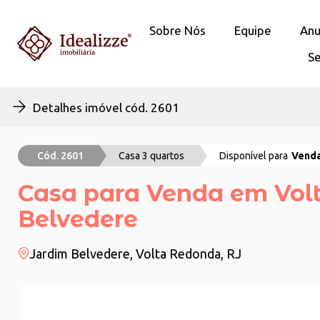
Sobre Nós
Sobre Nós
Equipe
Equipe
Anu
Anu
Se
Se
Detalhes imóvel cód. 2601
Cód. 2601
Casa 3 quartos
Disponível para
Vend
Casa para Venda em Volt
Belvedere
Jardim Belvedere, Volta Redonda, RJ