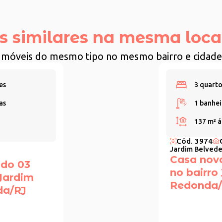
s similares na mesma loca
Imóveis do mesmo tipo no mesmo bairro e cidade
es
3 quarto
as
1 banhei
137 m²
á
Cód. 3974
Jardim Belvede
Casa nov
ndo 03
no bairro
 Jardim
Redonda/
da/RJ