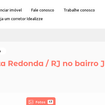
nciar imóvel
nciar imóvel
Fale conosco
Fale conosco
Trabalhe conosco
Trabalhe conosco
ja um corretor Idealizze
ja um corretor Idealizze
a
a Redonda / RJ no bairro 
Fotos
17