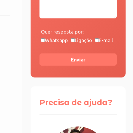
Quer resposta por:
Whatsapp
Ligação
E-mail
Enviar
Precisa de ajuda?