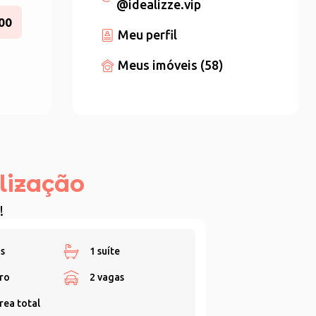
@idealizze.vip
00
Meu perfil
Meus imóveis (58)
lização
!
s
1 suíte
ro
2 vagas
rea total