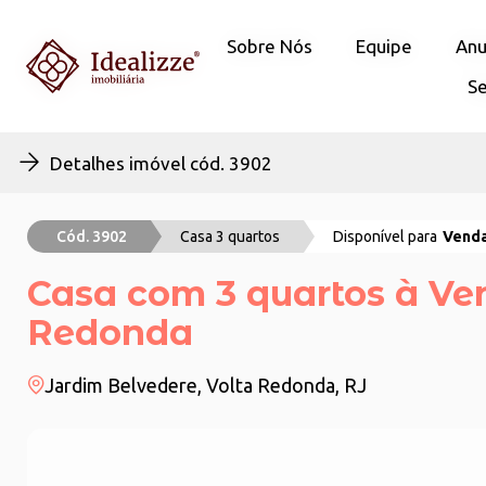
Sobre Nós
Sobre Nós
Equipe
Equipe
Anu
Anu
Se
Se
Detalhes imóvel cód. 3902
Cód. 3902
Casa 3 quartos
Disponível para
Vend
Casa com 3 quartos à Ve
Redonda
Jardim Belvedere, Volta Redonda, RJ