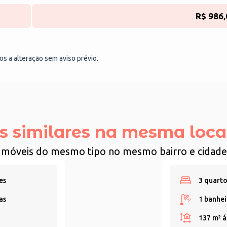
R$ 986,
tos a alteração sem aviso prévio.
s similares na mesma loca
Imóveis do mesmo tipo no mesmo bairro e cidade
es
3 quarto
as
1 banhei
137 m²
á