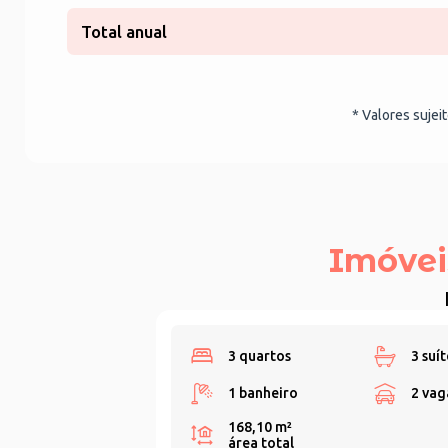
Total anual
* Valores sujei
Imóvei
3 quartos
3 suít
1 banheiro
2 vag
168,10 m²
área total