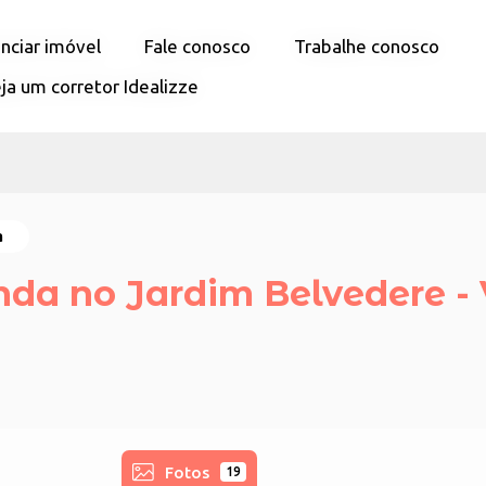
nciar imóvel
nciar imóvel
Fale conosco
Fale conosco
Trabalhe conosco
Trabalhe conosco
ja um corretor Idealizze
ja um corretor Idealizze
a
nda no Jardim Belvedere - 
Fotos
19