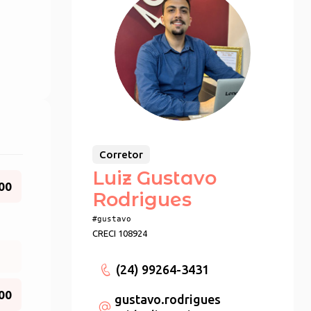
Corretor
Luiz Gustavo
00
Rodrigues
#gustavo
CRECI 108924
(24) 99264-3431
00
gustavo.rodrigues