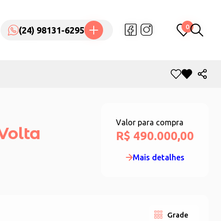
0
0
(24) 98131-6295
(24) 98131-6295
Valor para compra
Volta
R$ 490.000,00
Mais detalhes
Grade