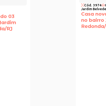
Cód. 3974
Jardim Belvede
Casa nov
ndo 03
no bairro
 Jardim
Redonda/
da/RJ