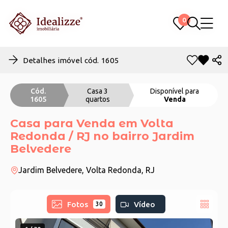
0
0
Detalhes imóvel cód. 1605
Cód.
Casa 3
Disponível para
1605
quartos
Venda
Casa para Venda em Volta
Redonda / RJ no bairro Jardim
Belvedere
Jardim Belvedere, Volta Redonda, RJ
Fotos
Vídeo
30